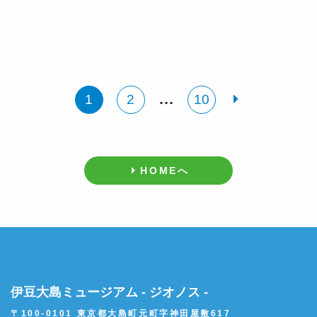
投
稿
の
…
1
2
10
ペ
ー
HOMEへ
ジ
送
り
伊豆大島ミュージアム - ジオノス -
〒100-0101 東京都大島町元町字神田屋敷617