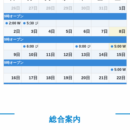
26日
27日
28日
29日
30日
31日
1日
9時オープン
2:00
WS 火山ドームづくり
5:30
ジオノスラボ貸切
2日
3日
4日
5日
6日
7日
8日
9時オープン
6:00
ジオノスラボ貸切
0:00
ジオノスラボ貸切（火山実
5:00
WS
9日
10日
11日
12日
13日
14日
15日
9時オープン
5:00
WS
16日
17日
18日
19日
20日
21日
22日
9時オープン
2:00
WS ガラスの中の小さな気象台 ストームグラスづくり
ジオノスラボ貸切（14:00-16:00）
23日
24日
25日
26日
27日
28日
29日
9時オープン
9時オープン
ジオノスラボ貸切（AM）
ジオノスラボ貸切（AM）
5:00
WS
総合案内
30日
31日
1日
2日
3日
4日
5日