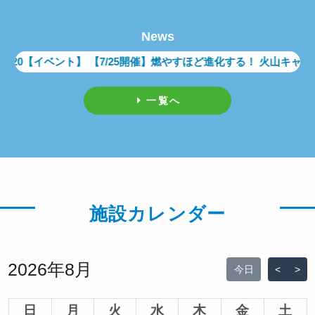
News
.20
【イベント】 【7/25開催】燃やすほど進化する！ 火山キャン
.20
【イベント】 【7/25開催】燃やすほど進化する！ 火山キャン
一覧へ
施設カレンダー
2026年8月
今日
<
>
日
月
火
水
木
金
土